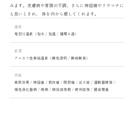
みます。皮膚病や胃腸の不調、さらに神経痛やリウマチに
も良いとされ、 体を内から癒してくれます。
温泉
鬼怒川温泉（加水 / 加温 / 循環ろ過）
泉質
アルカリ性単純温泉（無色透明 / 無味無臭）
効能
美肌効果 / 神経痛 / 筋肉痛 / 関節痛 / 五十肩 / 運動器障害 /
慢性消化器病 / 痔病 / 病後回復期 / 疲労回復 / 健康増進