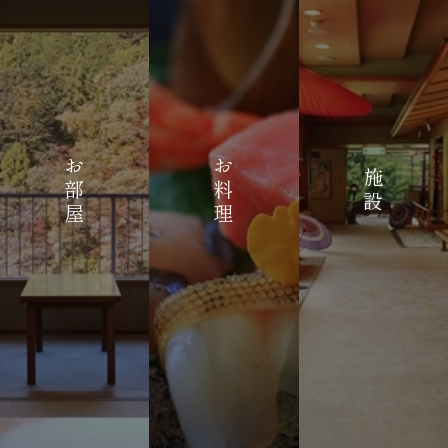
お
お
施
部
料
設
屋
理