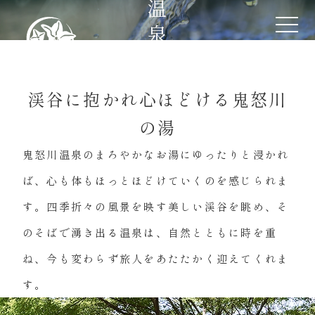
温
泉
渓谷に抱かれ
心ほどける鬼怒川
の湯
鬼怒川温泉のまろやかなお湯にゆったりと浸かれ
ば、
心も体もほっとほどけていくのを感じられま
す。
四季折々の風景を映す美しい渓谷を眺め、
そ
のそばで湧き出る温泉は、自然とともに時を重
ね、
今も変わらず旅人をあたたかく迎えてくれま
す。