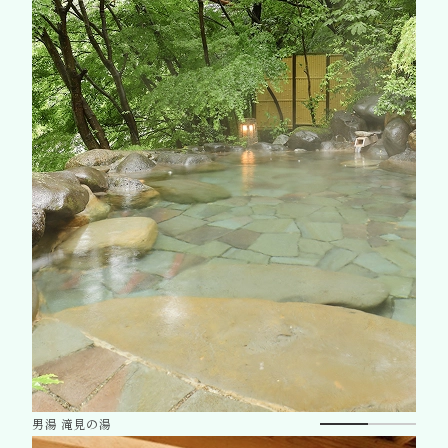
男湯 滝見の湯